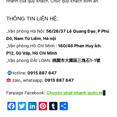
nhanh của quý khách. Chúc quý khách bình an.
THÔNG TIN LIÊN HỆ:
_Văn phòng Hà Nội:
56/26/37 Lê Quang Đạo, P Phú
Đô, Nam Từ Liêm, Hà nội
_Văn phòng Hồ Chí Minh :
160/46 Phan Huy Ích.
P12, Gò Vấp, Hồ Chí Minh
_Văn phòng ĐÀI LOAN:
桃園市大園區三塊石1-1號
Hotline:
0915 887 647
zalo, whatsapp:
0915 887 647
Fanpage Facebook:
Chuyển phát nhanh quốc tế
F
T
Li
Pi
T
S
a
w
n
nt
u
h