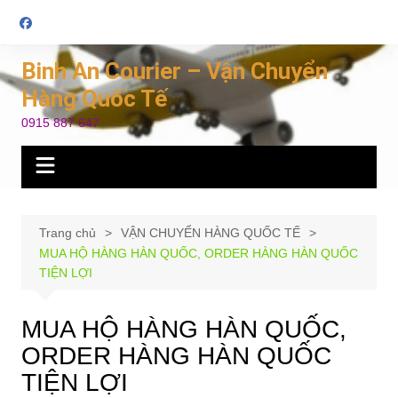
Chuyển
đến
phần
Binh An Courier – Vận Chuyển
nội
Hàng Quốc Tế
dung
0915 887 647
Trang chủ
VẬN CHUYỂN HÀNG QUỐC TẾ
MUA HỘ HÀNG HÀN QUỐC, ORDER HÀNG HÀN QUỐC
TIỆN LỢI
MUA HỘ HÀNG HÀN QUỐC,
ORDER HÀNG HÀN QUỐC
TIỆN LỢI