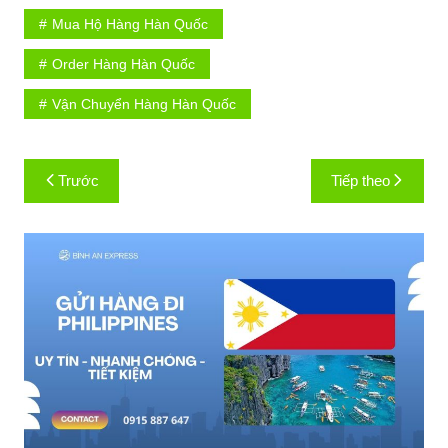
c
itt
k
er
m
ar
Mua Hộ Hàng Hàn Quốc
e
er
e
e
bl
e
Order Hàng Hàn Quốc
b
dI
st
r
Vận Chuyển Hàng Hàn Quốc
o
n
o
Điều
k
Trước
Tiếp theo
hướng
bài
viết