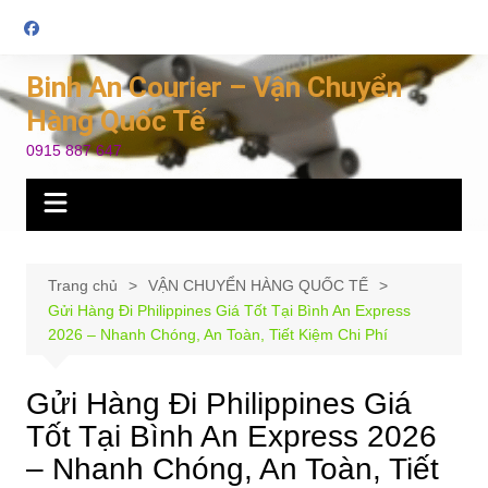
Chuyển
đến
phần
Binh An Courier – Vận Chuyển
nội
Hàng Quốc Tế
dung
0915 887 647
Trang chủ
VẬN CHUYỂN HÀNG QUỐC TẾ
Gửi Hàng Đi Philippines Giá Tốt Tại Bình An Express
2026 – Nhanh Chóng, An Toàn, Tiết Kiệm Chi Phí
Gửi Hàng Đi Philippines Giá
Tốt Tại Bình An Express 2026
– Nhanh Chóng, An Toàn, Tiết