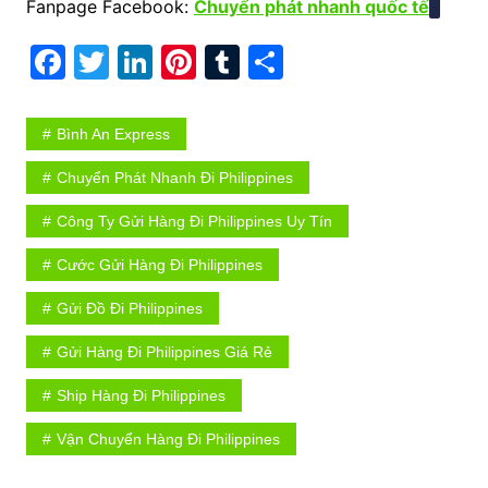
Fanpage Facebook:
Chuyển phát nhanh quốc tế
F
T
Li
Pi
T
S
a
w
n
nt
u
h
c
itt
k
er
m
ar
Bình An Express
e
er
e
e
bl
e
Chuyển Phát Nhanh Đi Philippines
b
dI
st
r
Công Ty Gửi Hàng Đi Philippines Uy Tín
o
n
o
Cước Gửi Hàng Đi Philippines
k
Gửi Đồ Đi Philippines
Gửi Hàng Đi Philippines Giá Rẻ
Ship Hàng Đi Philippines
Vận Chuyển Hàng Đi Philippines