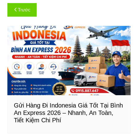
Điều
Trước
hướng
bài
viết
Gửi Hàng Đi Indonesia Giá Tốt Tại Bình
An Express 2026 – Nhanh, An Toàn,
Tiết Kiệm Chi Phí