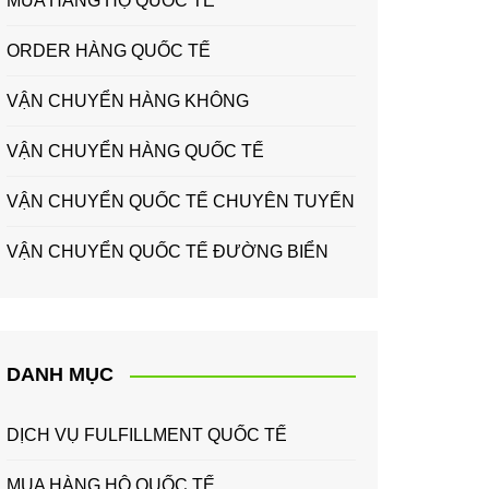
MUA HÀNG HỘ QUỐC TẾ
ORDER HÀNG QUỐC TẾ
VẬN CHUYỂN HÀNG KHÔNG
VẬN CHUYỂN HÀNG QUỐC TẾ
VẬN CHUYỂN QUỐC TẾ CHUYÊN TUYẾN
VẬN CHUYỂN QUỐC TẾ ĐƯỜNG BIỂN
DANH MỤC
DỊCH VỤ FULFILLMENT QUỐC TẾ
MUA HÀNG HỘ QUỐC TẾ