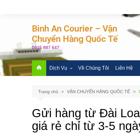
Chuyển
đến
phần
Binh An Courier – Vận
nội
dung
Chuyển Hàng Quốc Tế
0915 887 647
Dịch Vụ
Về Chúng Tôi
Liên Hệ
VẬN CHUYỂN HÀNG
QUỐC TẾ
Trang chủ
VẬN CHUYỂN HÀNG QUỐC TẾ
VẬN CHUYỂN HÀNG
KHÔNG
Gửi hàng từ Đài Loa
MUA HÀNG HỘ QUỐC TẾ
giá rẻ chỉ từ 3-5 ngà
VẬN CHUYỂN QUỐC TẾ
ĐƯỜNG BIỂN
ORDER HÀNG QUỐC TẾ