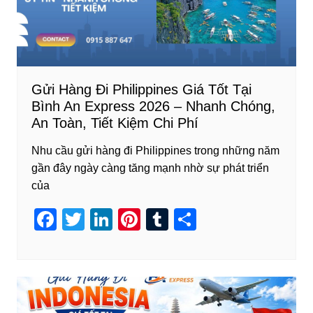
Gửi Hàng Đi Philippines Giá Tốt Tại
Bình An Express 2026 – Nhanh Chóng,
An Toàn, Tiết Kiệm Chi Phí
Nhu cầu gửi hàng đi Philippines trong những năm
gần đây ngày càng tăng mạnh nhờ sự phát triển
của
F
T
Li
Pi
T
S
a
wi
n
nt
u
h
c
tt
k
er
m
ar
e
er
e
e
bl
e
b
dI
st
r