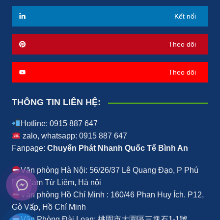
Kết nối
Theo dõi
Theo dõi
THÔNG TIN LIÊN HỆ:
Hotline: 0915 887 647
zalo, whatsapp: 0915 887 647
Fanpage:
Chuyển Phát Nhanh Quốc Tế Bình An
Văn phòng Hà Nội: 56/26/37 Lê Quang Đạo, P Phú
Đô, Nam Từ Liêm, Hà nội
Văn phòng Hồ Chí Minh : 160/46 Phan Huy Ích. P12,
Gò Vấp, Hồ Chí Minh
Văn Phòng Đài Loan: 桃園市大園區三塊石1-1號