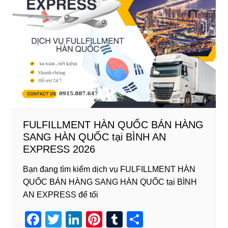
o
n
o
k
FULFILLMENT HÀN QUỐC BÁN HÀNG
SANG HÀN QUỐC tại BÌNH AN
EXPRESS 2026
Bạn đang tìm kiếm dịch vụ FULFILLMENT HÀN
QUỐC BÁN HÀNG SANG HÀN QUỐC tại BÌNH
AN EXPRESS để tối
F
T
Li
Pi
T
S