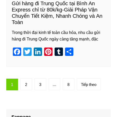
Gửi hàng đi Trung Quốc tại Bình An
Express chỉ từ 80k/kg-Giải Pháp Vận
Chuyển Tiết Kiệm, Nhanh Chóng và An
Toàn
Trong thời đại kinh tế toàn cầu hóa, nhu cầu gửi
hàng đi Trung Quốc ngày càng tăng mạnh, đặc
F
T
Li
Pi
T
S
a
wi
n
nt
u
h
c
tt
k
er
m
ar
e
er
e
e
bl
e
Phân
b
dI
st
r
1
2
3
…
8
Tiếp theo
trang
o
n
bài
o
viết
k