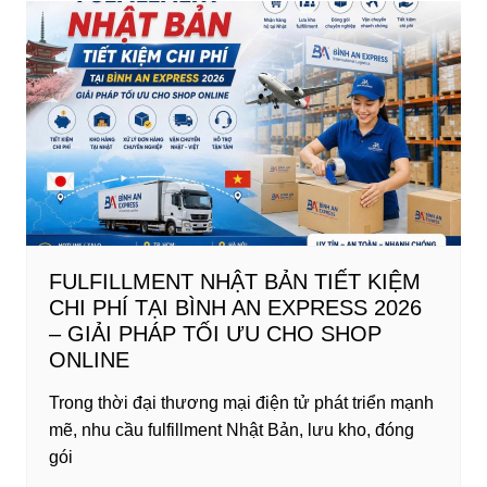
e
er
e
e
bl
e
b
dI
st
r
o
n
o
k
FULFILLMENT NHẬT BẢN TIẾT KIỆM
CHI PHÍ TẠI BÌNH AN EXPRESS 2026
– GIẢI PHÁP TỐI ƯU CHO SHOP
ONLINE
Trong thời đại thương mại điện tử phát triển mạnh
mẽ, nhu cầu fulfillment Nhật Bản, lưu kho, đóng
gói