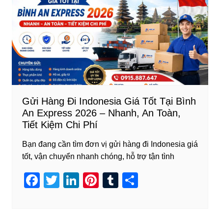
o
n
o
k
Gửi Hàng Đi Indonesia Giá Tốt Tại Bình
An Express 2026 – Nhanh, An Toàn,
Tiết Kiệm Chi Phí
Bạn đang cần tìm đơn vị gửi hàng đi Indonesia giá
tốt, vận chuyển nhanh chóng, hỗ trợ tận tình
F
T
Li
Pi
T
S
a
wi
n
nt
u
h
c
tt
k
er
m
ar