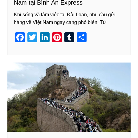
Nam tại Bình An Express
Khi sống và làm việc tại Đài Loan, nhu cầu gửi
hàng về Việt Nam ngày càng phổ biến. Từ
F
T
Li
Pi
T
S
a
wi
n
nt
u
h
c
tt
k
er
m
ar
e
er
e
e
bl
e
b
dI
st
r
o
n
o
k