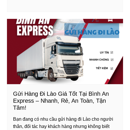
a
wi
n
nt
u
h
c
tt
k
er
m
ar
e
er
e
e
bl
e
b
dI
st
r
o
n
o
k
Gửi Hàng Đi Lào Giá Tốt Tại Bình An
Express – Nhanh, Rẻ, An Toàn, Tận
Tâm!
Bạn đang có nhu cầu gửi hàng đi Lào cho người
thân, đối tác hay khách hàng nhưng không biết