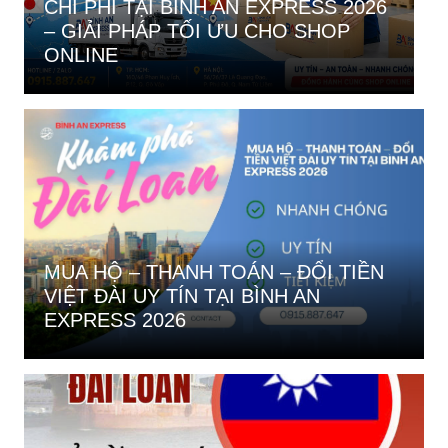
CHI PHÍ TẠI BÌNH AN EXPRESS 2026
G
– GIẢI PHÁP TỐI ƯU CHO SHOP
B
ONLINE
A
MUA HỘ – THANH TOÁN – ĐỔI TIỀN
VIỆT ĐÀI UY TÍN TẠI BÌNH AN
EXPRESS 2026