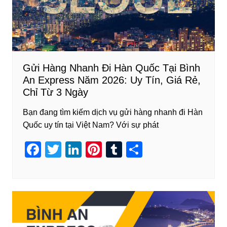
k
Gửi Hàng Nhanh Đi Hàn Quốc Tại Bình
An Express Năm 2026: Uy Tín, Giá Rẻ,
Chỉ Từ 3 Ngày
Bạn đang tìm kiếm dịch vụ gửi hàng nhanh đi Hàn
Quốc uy tín tại Việt Nam? Với sự phát
F
T
Li
Pi
T
S
a
wi
n
nt
u
h
c
tt
k
er
m
ar
e
er
e
e
bl
e
b
dI
st
r