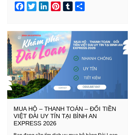
F
T
Li
Pi
T
S
a
wi
n
nt
u
h
c
tt
k
er
m
ar
e
er
e
e
bl
e
b
dI
st
r
o
n
o
k
MUA HỘ – THANH TOÁN – ĐỔI TIỀN
VIỆT ĐÀI UY TÍN TẠI BÌNH AN
EXPRESS 2026