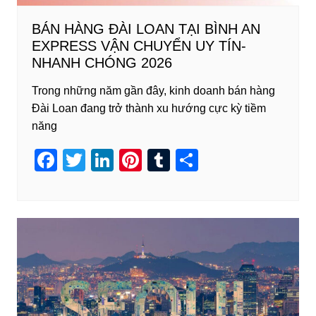
BÁN HÀNG ĐÀI LOAN TẠI BÌNH AN
EXPRESS VẬN CHUYỂN UY TÍN-
NHANH CHÓNG 2026
Trong những năm gần đây, kinh doanh bán hàng
Đài Loan đang trở thành xu hướng cực kỳ tiềm
năng
F
T
Li
Pi
T
S
a
wi
n
nt
u
h
c
tt
k
er
m
ar
e
er
e
e
bl
e
b
dI
st
r
o
n
o