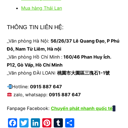
Mua hàng Thái Lan
THÔNG TIN LIÊN HỆ:
_Văn phòng Hà Nội:
56/26/37 Lê Quang Đạo, P Phú
Đô, Nam Từ Liêm, Hà nội
_Văn phòng Hồ Chí Minh :
160/46 Phan Huy Ích.
P12, Gò Vấp, Hồ Chí Minh
_Văn phòng ĐÀI LOAN:
桃園市大園區三塊石1-1號
Hotline:
0915 887 647
zalo, whatsapp:
0915 887 647
Fanpage Facebook:
Chuyển phát nhanh quốc tế
F
T
Li
Pi
T
S