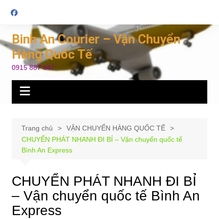
Chuyển
đến
phần
Binh An Courier – Vận Chuyển
nội
Hàng Quốc Tế
dung
0915 887 647
Trang chủ
VẬN CHUYỂN HÀNG QUỐC TẾ
CHUYỂN PHÁT NHANH ĐI BỈ – Vận chuyển quốc tế
Bình An Express
CHUYỂN PHÁT NHANH ĐI BỈ
– Vận chuyển quốc tế Bình An
Express